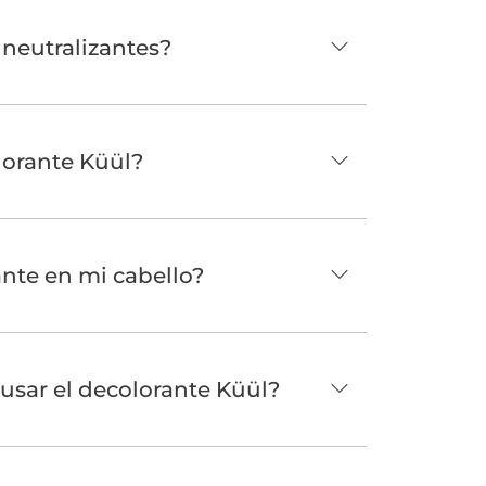
 neutralizantes?
lorante Küül?
nte en mi cabello?
usar el decolorante Küül?